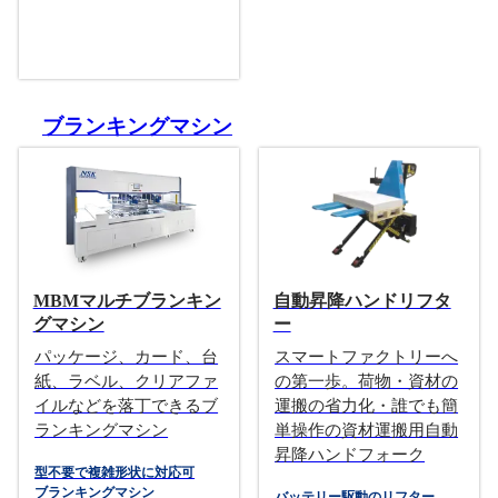
ブランキングマシン
MBMマルチブランキン
自動昇降ハンドリフタ
グマシン
ー
パッケージ、カード、台
スマートファクトリーへ
紙、ラベル、クリアファ
の第一歩。荷物・資材の
イルなどを落丁できるブ
運搬の省力化・誰でも簡
ランキングマシン
単操作の資材運搬用自動
昇降ハンドフォーク
型不要で複雑形状に対応可
ブランキングマシン
バッテリー駆動のリフター