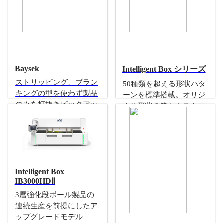
Baysek
Intelligent Box シリーズ
ストリッピング、ブラン
50種類を超える形状パタ
キングの型を使わず製品
ーンを標準搭載。オリジ
のみを打抜きピックアッ
ナル形状の箱もカスタマ
プ・スタッキング。フル
イズで対応可能な小ロッ
オートダイカットマシン
ト対応オンデマンド型製
箱機
アジア初上陸
Intelligent Box
IB3000HDⅡ
3層強化段ボール製品の
連続生産を前提にしたア
ップグレードモデル