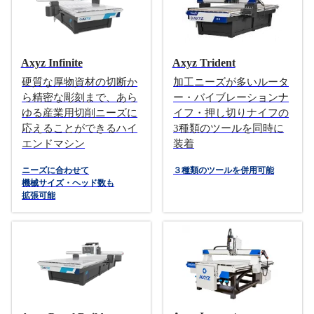
Axyz Infinite
Axyz Trident
硬質な厚物資材の切断か
加工ニーズが多いルータ
ら精密な彫刻まで、あら
ー・バイブレーションナ
ゆる産業用切削ニーズに
イフ・押し切りナイフの
応えることができるハイ
3種類のツールを同時に
エンドマシン
装着
ニーズに合わせて
３種類のツールを併用可能
機械サイズ・ヘッド数も
拡張可能