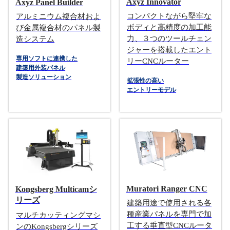
Axyz Innovator
Axyz Panel Builder
コンパクトながら堅牢な
アルミニウム複合材およ
ボディと高精度の加工能
び金属複合材のパネル製
力、３つのツールチェン
造システム
ジャーを搭載したエント
専用ソフトに連携した
リーCNCルーター
建築用外装パネル
製造ソリューション
拡張性の高い
エントリーモデル
Muratori Ranger CNC
Kongsberg Multicamシ
リーズ
建築用途で使用される各
種産業パネルを専門で加
マルチカッティングマシ
工する垂直型CNCルータ
ンのKongsbergシリーズ