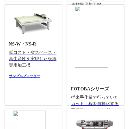
資材専用加工機
複合機サイズの全自動カット機
NS-W・NS-R
低コスト・省スペース・
高生産性を実現した板紙
専用加工機
サンプルプロッター
FOTOBAシリーズ
従来手作業で行っていた
カット工程を自動化する
高速フィニッシングカッ
ター
ロール紙＆シート専用カット機