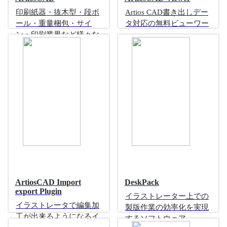
印刷紙器・抜木型・段ボ
Artios CAD書き出しデー
ール・重量梱包・サイ
タ対応の無料ビューワー
ン・印刷業界など様々な
CADビューワー
業界で活躍する専用CAD
構造設計に強い専用CAD
ArtiosCAD Import
DeskPack
export Plugin
イラストレーター上での
イラストレータで編集加
製版作業の効率化を実現
工が出来るようになるイ
するソフトウェア