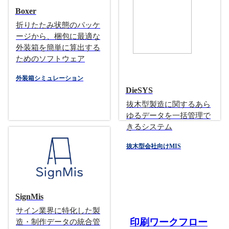
Boxer
折りたたみ状態のパッケ
ージから、梱包に最適な
外装箱を簡単に算出する
ためのソフトウェア
外装箱シミュレーション
DieSYS
抜木型製造に関するあら
ゆるデータを一括管理で
きるシステム
抜木型会社向けMIS
SignMis
サイン業界に特化した製
印刷ワークフロー
造・制作データの統合管