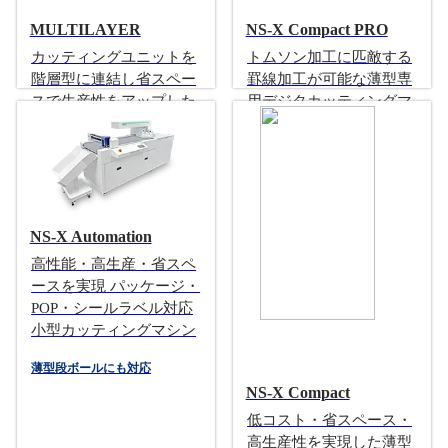
MULTILAYER
NS-X Compact PRO
カッティングユニットを
トムソン加工に匹敵する
階層型に連結し省スペー
罫線加工が可能な薄型専
スで生産性をアップした
用デジタカッティングマ
オリジナルカッティング
シン
マシン
複合機サイズの全自動カット機
特許取得のスタイリッシュデザ
イン
NS-X Automation
高性能・高生産・省スペ
ースを実現 パッケージ・
POP・シールラベル対応
小型カッティングマシン
薄型段ボールにも対応
NS-X Compact
低コスト・省スペース・
高生産性を実現した薄型