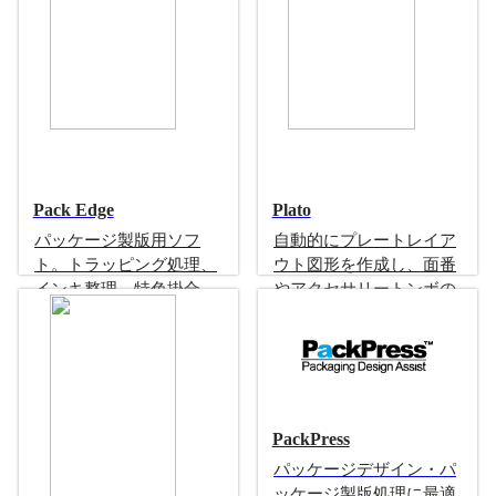
Pack Edge
Plato
パッケージ製版用ソフ
自動的にプレートレイア
ト。トラッピング処理、
ウト図形を作成し、面番
インキ整理、特色掛合
やアクセサリートンボの
せ、白版作成、パス整理
配置で殖版作業を簡潔に
による出力事故の防止
完了
製版用ソフト
殖版用ソフト
PackPress
パッケージデザイン・パ
ッケージ製版処理に最適