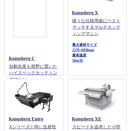
167.5m/分
Kongsberg X
様々な仕様用途にベスト
マッチするマルチカッテ
ィングマシン
最大資材サイズ
2270×6930mm
最高速度
Kongsberg C
50m/分
自動生産も視野に置いた
ハイスペックカッティン
グマシン
最大資材サイズ
3330×5330mm
最高速度
100m/分
Kongsberg Entro
Kongsberg XE
Xシリーズと同じ生産性
スピードを追求した小型