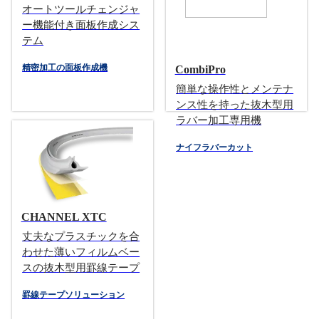
オートツールチェンジャ
ー機能付き面板作成シス
テム
精密加工の面板作成機
CombiPro
簡単な操作性とメンテナ
ンス性を持った抜木型用
ラバー加工専用機
ナイフラバーカット
CHANNEL XTC
丈夫なプラスチックを合
わせた薄いフィルムベー
スの抜木型用罫線テープ
罫線テープソリューション