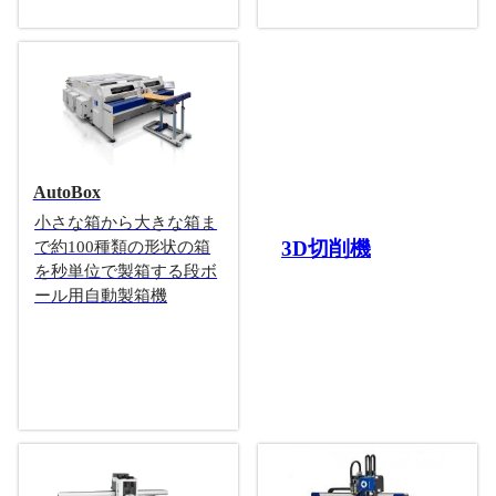
AutoBox
小さな箱から大きな箱ま
3D切削機
で約100種類の形状の箱
を秒単位で製箱する段ボ
ール用自動製箱機