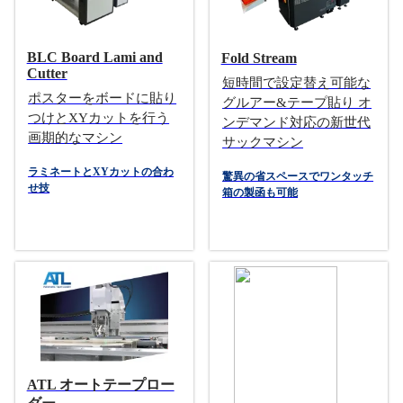
BLC Board Lami and
Fold Stream
Cutter
短時間で設定替え可能な
ポスターをボードに貼り
グルアー&テープ貼り オ
つけとXYカットを行う
ンデマンド対応の新世代
画期的なマシン
サックマシン
ラミネートとXYカットの合わ
驚異の省スペースでワンタッチ
せ技
箱の製函も可能
ATL オートテープロー