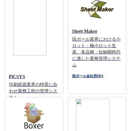
Sheet Maker
段ボール業界における小
ロット・極小ロット生
産、多品種・短納期時代
に適した業務管理システ
ム
段ボール会社用MIS
PiCSYS
印刷紙器業界の特質に合
わせ業務工程の管理シス
テム
印刷紙器メーカー向けMIS