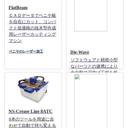
FlatBeam
ＣＡＤデータでベニヤ板
を自在にカット、コンパ
クト低価格の抜木型作成
用レーザーカッティング
マシン
ベニヤのレーザー加工
Die-Wave
ソフトウェアと精密小型
なパーツとの連携により
全自動で刃曲げ工程を処
理する完全自動刃曲機
刃曲げ加工
NS-Crease Line 8ATC
8本のツールを用途に合
わせて自動で持ち変える