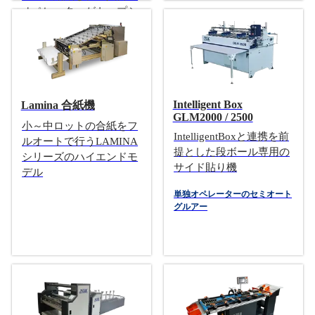
オペレーターがトップシ
ートをグルー後に貼合す
るラミネートマシン
Intelligent Box
Lamina 合紙機
GLM2000 / 2500
小～中ロットの合紙をフ
IntelligentBoxと連携を前
ルオートで行うLAMINA
提とした段ボール専用の
シリーズのハイエンドモ
サイド貼り機
デル
単独オペレーターのセミオート
グルアー