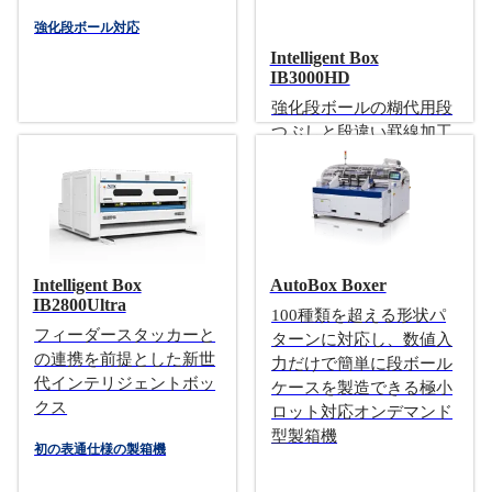
強化段ボール対応
Intelligent Box
IB3000HD
強化段ボールの糊代用段
つぶしと段違い罫線加工
が可能となった強化型イ
ンテリジェントボックス
強化段ボール対応
Intelligent Box
AutoBox Boxer
IB2800Ultra
100種類を超える形状パ
フィーダースタッカーと
ターンに対応し、数値入
の連携を前提とした新世
力だけで簡単に段ボール
代インテリジェントボッ
ケースを製造できる極小
クス
ロット対応オンデマンド
型製箱機
初の表通仕様の製箱機