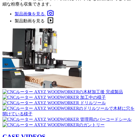
細な粉塵も収集できます。
photo_camera
製品画像を見る
slideshow
製品動画を見る
CASE VIDEOS