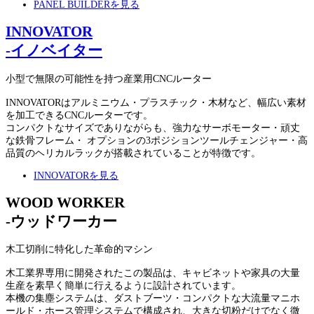
PANEL BUILDERを見る
INNOVATOR
-イノベイター
小型で無限の可能性を持つ産業用CNCルーター
INNOVATORはアルミニウム・プラスチック・木材など、幅広い素材
を加工できるCNCルーターです。
コンパクトなサイズでありながらも、強力なサーボモーター・頑丈
な鉄骨フレーム・ オプションの3ポジションツールチェンジャー・高
品質のヘリカルラックが搭載されていることが特徴です。
INNOVATORを見る
WOOD WORKER
-ウッドワーカー
木工切削に特化した革命的マシン
木工業界専用に開発されたこの製品は、キャビネットや家具の大量
生産を素早く簡単に行えるように設計されています。
本機の集塵システムは、ダストブーツ・コンパクトな大流量マニホ
ールド・ホース管理システムで構成され、大きな切粉だけでなく微