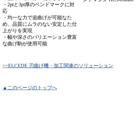
・2ptと3pt厚のベンドマークに対
応
・均一な力で追曲げが可能なた
め、品質にムラのない安定した仕
上がりを実現
・幅や深さのバリエーション豊富
な曲げ駒が使用可能
>>ELCEDE 刃曲げ機・加工関連のソリューション
▲このページのトップへ