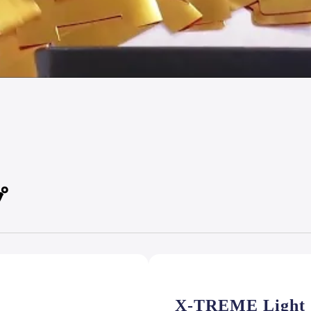
プ
X-TREME Light 