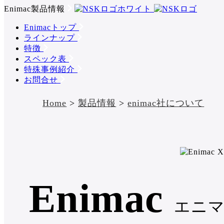
Enimac製品情報
Enimacトップ
ラインナップ
特徴
スペック表
特殊事例紹介
お問合せ
Home
>
製品情報
>
enimac社について
Enimac
エニ