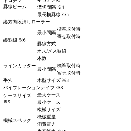
ギロチン
罫線ビーム
溝切間隔
※4
最長横罫線
※5
縦方向段潰しローラー
標準取付時
最小間隔
寄せ取付時
縦罫線
※6
罫線方式
オス/メス罫線
本数
ラインカッター
標準取付時
最小間隔
寄せ取付時
手穴
木型サイズ
※8
バイブレーションナイフ
※8
最大ケース
ケースサイズ
※9
最小ケース
機械サイズ
機械重量
機械スペック
消費電力