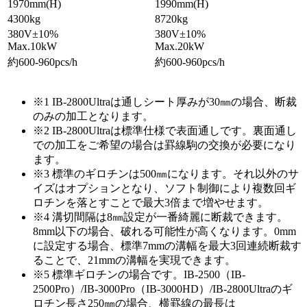
1970mm(H)
1990mm(H)
4300kg
8720kg
380V±10%
380V±10%
Max.10kW
Max.20kW
約600-960pcs/h
約600-960pcs/h
※1
IB-2800Ultraは通しシート厚みが30㎜の場合、断裁
のみの加工となります。
※2
IB-2800Ultraは標準仕様で表面通しです。裏面通し
での加工をご希望の場合は罫線駒の交換が必要になり
ます。
※3
標準のギロチンは500㎜になります。それ以外のサ
イズはオプションとなり、ソフト制御により複数回ギ
ロチンを落とすことで最大3倍まで増やせます。
※4
溝切間隔は8㎜設定が一番綺麗に断裁できます。
8mm以下の場合、破れる可能性が高くなります。0mm
に設定する場合、標準7mmの溝幅を最大3回連続断裁す
ることで、21mmの溝幅を実現できます。
※5
標準ギロチンの場合です。IB-2500（IB-
2500Pro）/IB-3000Pro（IB-3000HD）/IB-2800Ultraのギ
ロチン長さ250㎜の場合、横罫線の最長は