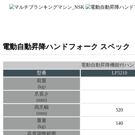
電動自動昇降ハンドフォーク スペック
電動自動昇降機能付ハン
型番
LF5210
荷重
(kg)
爪長さ
(mm)
両爪幅
520
(mm)
重量
140
(kg)
高度調整範囲