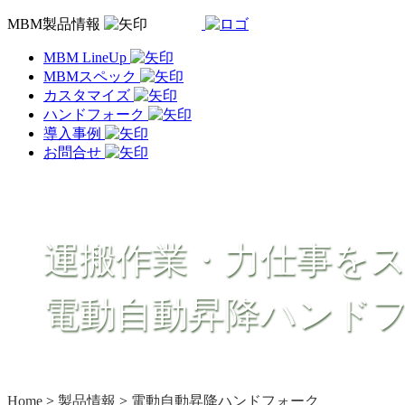
MBM製品情報
MBM LineUp
MBMスペック
カスタマイズ
ハンドフォーク
導入事例
お問合せ
運搬作業・力仕事を
電動自動昇降ハンド
Home
>
製品情報
>
電動自動昇降ハンドフォーク