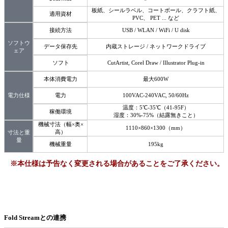
板紙、シールラベル、コートボール、クラフト紙、
適用資材
PVC、 PET ... など
接続方法
USB / WLAN / WiFi / U disk
ソフトウ
データ保存先
内蔵ストレージ / ネットワークドライブ
ェア
ソフト
CutArtist, Corel Draw / Illustrator Plug-in
本体消費電力
最大600W
電力仕様
電力
100VAC-240VAC, 50/60Hz
温度：5℃-35℃（41-95F）
稼働環境
湿度：30%-75%（結露無きこと）
機械寸法（幅×奥×
1110×860×1300（mm）
高）
寸法と重
量
機械重量
195kg
※本仕様は予告なく変更される場合があることをご了承ください。
Fold Streamとの連携