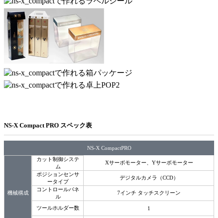
NS-X Compact PRO スペック表
NS-X CompactPRO
カット制御システ
Xサーボモーター、Yサーボモーター
ム
ポジションセンサ
デジタルカメラ（CCD）
ータイプ
コントロールパネ
機械構成
7インチ タッチスクリーン
ル
ツールホルダー数
1