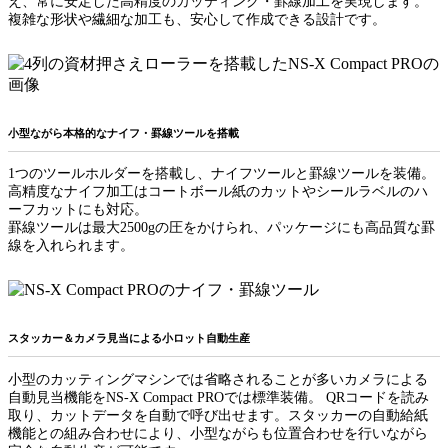
え、常に安定した高精度のカッティング・罫線加工を実現します。
複雑な形状や繊細な加工も、安心して作成できる設計です。
小型ながら本格的なナイフ・罫線ツールを搭載
1つのツールホルダーを搭載し、ナイフツールと罫線ツールを装備。
高精度なナイフ加工はコートボール紙のカットやシールラベルのハ
ーフカットにも対応。
罫線ツールは最大2500gの圧をかけられ、パッケージにも高品質な罫
線を入れられます。
スタッカー＆カメラ見当による小ロット自動生産
小型のカッティングマシンでは省略されることが多いカメラによる
自動見当機能をNS-X Compact PROでは標準装備。 QRコードを読み
取り、カットデータを自動で呼び出せます。スタッカーの自動給紙
機能との組み合わせにより、小型ながらも位置合わせを行いながら