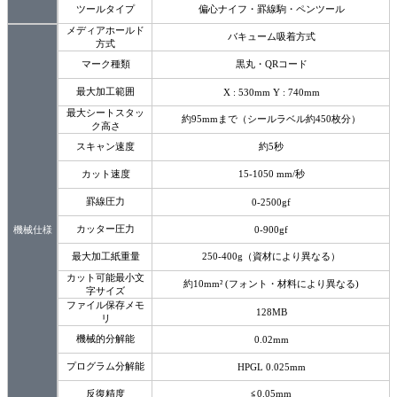
ツールタイプ
偏心ナイフ・罫線駒・ペンツール
メディアホールド
バキューム吸着方式
方式
マーク種類
黒丸・QRコード
最大加工範囲
X : 530mm Y : 740mm
最大シートスタッ
約95mmまで（シールラベル約450枚分）
ク高さ
スキャン速度
約5秒
カット速度
15-1050 mm/秒
罫線圧力
0-2500gf
カッター圧力
機械仕様
0-900gf
最大加工紙重量
250-400g（資材により異なる）
カット可能最小文
約10mm² (フォント・材料により異なる)
字サイズ
ファイル保存メモ
128MB
リ
機械的分解能
0.02mm
プログラム分解能
HPGL 0.025mm
反復精度
≦0.05mm