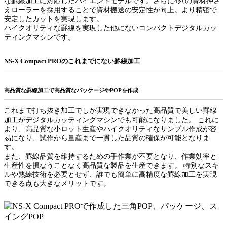
な罫線加工に対応したハイエンドモデルです。さらに4列の資材押さ
えローラーを採用することで資材搬送の安定性が向上。より精密で
安定したカットを実現します。
ハイクオリティな罫線を実現した他にないコンパクトデジタルカッ
ティングマシンです。
NS-X Compact PROのこれまでにない罫線加工
高品質な罫線加工で高品質なパッケージやPOPを作成
これまで打ち抜き加工でしか実現できなかった高品質で美しい罫線
加工がデジタルカッティングマシンでも可能になりました。 これに
より、高品質な小ロット生産やハイクオリティなサンプル作成が容
易になり、試作から量産まで一貫した品質の確保が可能となりま
す。
また、罫線品質を維持するための手作業が不要となり、作業効率と
生産性を損なうことなく高品質な製品を生産できます。 特別なスキ
ルや熟練技術を必要とせず、誰でも簡単に高精度な罫線加工を実現
できる点も大きなメリットです。