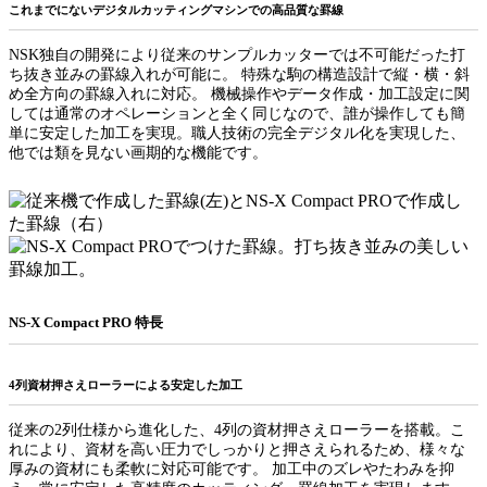
これまでにないデジタルカッティングマシンでの高品質な罫線
NSK独自の開発により従来のサンプルカッターでは不可能だった打
ち抜き並みの罫線入れが可能に。 特殊な駒の構造設計で縦・横・斜
め全方向の罫線入れに対応。 機械操作やデータ作成・加工設定に関
しては通常のオペレーションと全く同じなので、誰が操作しても簡
単に安定した加工を実現。職人技術の完全デジタル化を実現した、
他では類を見ない画期的な機能です。
NS-X Compact PRO 特長
4列資材押さえローラーによる安定した加工
従来の2列仕様から進化した、4列の資材押さえローラーを搭載。こ
れにより、資材を高い圧力でしっかりと押さえられるため、様々な
厚みの資材にも柔軟に対応可能です。 加工中のズレやたわみを抑