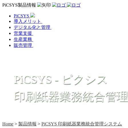
PiCSYS製品情報
PiCSYS
導入メリット
デジタル化と管理
営業支援
生産業務
販売管理
PiCSYS - ピクシス
印刷紙器業務統合管
Home
>
製品情報
>
PiCSYS 印刷紙器業務統合管理システム