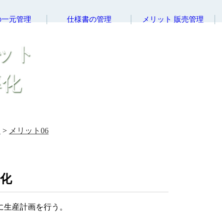
の一元管理
仕様書の管理
メリット 販売管理
リット
率化
ム
>
メリット06
率化
に生産計画を行う。