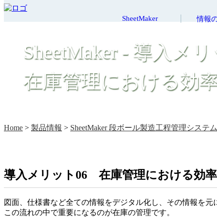
SheetMaker
情報
SheetMaker - 導入メ
在庫管理における効
Home
>
製品情報
>
SheetMaker 段ボール製造工程管理システ
導入メリット06 在庫管理における効
図面、仕様書など全ての情報をデジタル化し、その情報を元
この流れの中で重要になるのが在庫の管理です。