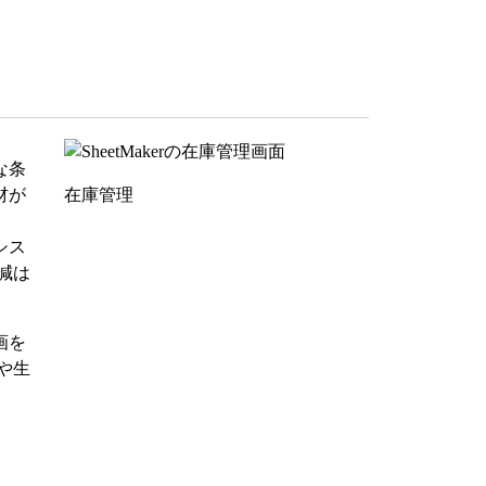
な条
材が
在庫管理
シス
減は
画を
や生