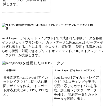
減します。
i-cut Layout [アイカットレイアウト] で作成された印刷データを各種
インクジェットプリンタへ、 カットデータはKongsbergシリーズへそ
れぞれ出力することにより、小ロット、短納期、 使用する資材のあ
らゆる状況に対応できるプリントオンデマンド(POD)メイクレディワ
ークフローが完成します。
1.各種DTP
2.i-cut Layout [アイカットレイアウト]
各種DTPでi-cut Layout [アイカ
i-cut Layout [アイカットレイア
ットレイアウト]に持ち込む単
ウト]でネスティングを実行。
面デザインを作成。 インポー
必要に応じてカットパスを作
ト対応形式はAI、EPS、PDFな
成。加工用レジスターマーク
ど。
を付け、 印刷データとカット
データを同時に出力。