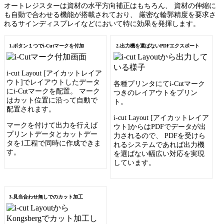
オートレジスターは資材の水平方向補正はもちろん、 資材の伸縮に
も自動で合わせる機能が搭載されており、 厳密な輪郭精度を要求さ
れるサインディスプレイなどにおいて特に効果を発揮します。
1.ボタン１つでi-Cutマークを付加
2.出力機を選ばないPDFエクスポート
i-cut Layout [アイカットレイア
ウト]でレイアウトしたデータ
各種プリンタにてi-Cutマーク
にi-Cutマークを配置。 マーク
つきのレイアウトをプリン
はカット位置に沿って自動で
ト。
配置されます。
i-cut Layout [アイカットレイア
マークを付けて出力を行えば
ウト]からはPDFでデータが出
プリントデータとカットデー
力されるので、 PDFを受けら
タを1工程で同時に作成できま
れるシステムであれば出力機
す。
を選ばない幅広い対応を実現
しています。
3.見当合わせ無しでのカット加工