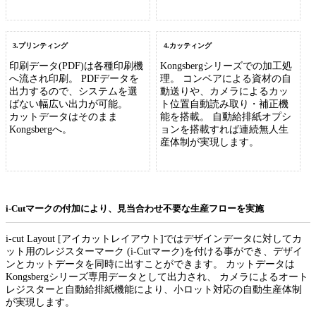
3.プリンティング
4.カッティング
印刷データ(PDF)は各種印刷機
Kongsbergシリーズでの加工処
へ流され印刷。 PDFデータを
理。 コンベアによる資材の自
出力するので、システムを選
動送りや、カメラによるカッ
ばない幅広い出力が可能。
ト位置自動読み取り・補正機
カットデータはそのまま
能を搭載。 自動給排紙オプシ
Kongsbergへ。
ョンを搭載すれば連続無人生
産体制が実現します。
i-Cutマークの付加により、見当合わせ不要な生産フローを実施
i-cut Layout [アイカットレイアウト]ではデザインデータに対してカ
ット用のレジスターマーク (i-Cutマーク)を付ける事ができ、デザイ
ンとカットデータを同時に出すことができます。 カットデータは
Kongsbergシリーズ専用データとして出力され、 カメラによるオート
レジスターと自動給排紙機能により、小ロット対応の自動生産体制
が実現します。