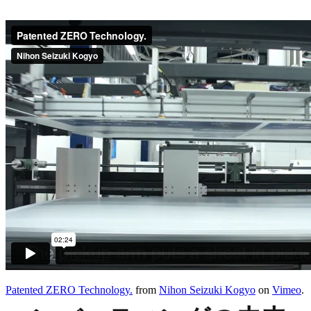
Patented ZERO Technology.
from
Nihon Seizuki Kogyo
on
Vimeo
.