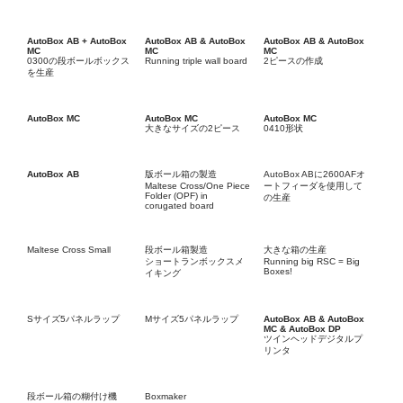
AutoBox AB + AutoBox
AutoBox AB & AutoBox
AutoBox AB & AutoBox
MC
MC
MC
0300の段ボールボックス
Running triple wall board
2ピースの作成
を生産
AutoBox MC
AutoBox MC
AutoBox MC
大きなサイズの2ピース
0410形状
AutoBox AB
版ボール箱の製造
AutoBox ABに2600AFオ
Maltese Cross/One Piece
ートフィーダを使用して
Folder (OPF) in
の生産
corugated board
Maltese Cross Small
段ボール箱製造
大きな箱の生産
ショートランボックスメ
Running big RSC = Big
Boxes!
イキング
Sサイズ5パネルラップ
Mサイズ5パネルラップ
AutoBox AB & AutoBox
MC & AutoBox DP
ツインヘッドデジタルプ
リンタ
段ボール箱の糊付け機
Boxmaker