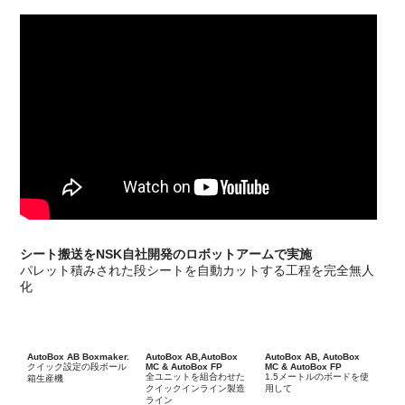
シート搬送をNSK自社開発のロボットアームで実施
パレット積みされた段シートを自動カットする工程を完全無人
化
AutoBox AB Boxmaker.
AutoBox AB,AutoBox
AutoBox AB, AutoBox
クイック設定の段ボール
MC & AutoBox FP
MC & AutoBox FP
全ユニットを組合わせた
1.5メートルのボードを使
箱生産機
クイックインライン製造
用して
ライン