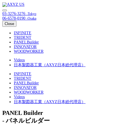
03-3276-3276
-Tokyo
06-6578-0190
-Osaka
Close
INFINITE
TRIDENT
PANELBuilder
INNOVATOR
WOODWORKER
Videos
日本製図器工業（AXYZ日本総代理店）
INFINITE
TRIDENT
PANELBuilder
INNOVATOR
WOODWORKER
Videos
日本製図器工業（AXYZ日本総代理店）
PANEL Builder
- パネルビルダー