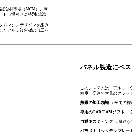
金属複合材市場（MCM）、高
ボード市場向けに特別に設計
タムマシンデザインを組み
したアルミ複合板の加工を
パネル製造にベス
このシステムは、アルミニ
精度・高速で大量のクラッ
無限の加工領域
：全ての標
専用のCAD/CAMソフト
：
自動ネスティング
：最適な
パラメトリックテンプレー