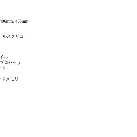
 406mm, 455mm
 ボールスクリュー
イル
Aプロセッサ
ード
ードメモリ