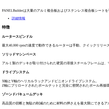
PANELBuilderは大量のアルミ複合板およびステンレス複合板シ
詳細情報
特徴
ルータースピンドル
最大40,000 rpmの速度で動作できるルーターは手動、クイックリ
ソリッドマシンベース
アルミ製のデッキが取り付けられた硬質の溶接スチールフレームは、
ドライブシステム
X軸とY軸のヘリカルラックアンドピニオンドライブシステム。
Z軸にプリロードされたボールナットと完全に密閉されたボール再循
ゾーンドバキュームデッキ
高品質の切断と無駄の削減のために材料の押さえを最大限にできるア