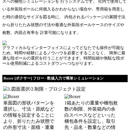
スへの梱包シミュレーションを 行うシステムです。 社内で使用して
いる外装段ボールに何個入るかわからない場合や、専用箱を用意し
た時の適切なサイズを図る時に、 内包されるパッケージの展開寸法
から折りたたみ状態の寸法や最適な外装段ボールケースのサイズや
枚数、内容占有率を 計算可能になります。
グラフィカルなインターフェイスによってどなたでも操作が可能な
ため、時間や経験によるノウハウを必要とすることなく、 簡単に最
適な段ボールの選択を行うことができます。時間短縮や無駄な段ボ
ール使用削減によるコストダウンへつながります。
Boxer [ボクサー] フロー - 数値入力で簡単シミュレーション
単面図の形状パターンを
1箱あたりの重量や梱包枚
選択し、寸法・原紙など
数の制限、外装箱内の余
の情報を設定することに
白スペースなどといった
より、折りたたみ状態で
梱包条件を設定し、取引
の外形寸法・面積・重量
先・品名・数量などの情