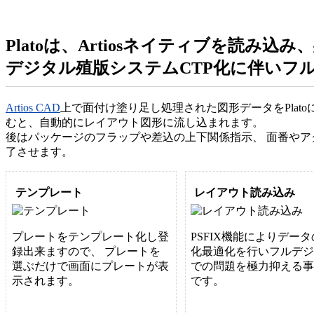
Platoは、Artiosネイティブを読み込
デジタル殖版システムCTP化に伴いフ
Artios CAD
上で面付け塗り足し処理された図形データをPlat
むと、自動的にレイアウト図形に流し込まれます。
後はパッケージのフラップや差込の上下関係指示、 面番や
了させます。
テンプレート
レイアウト読み込み
プレートをテンプレート化し登
PSFIX機能によりデー
録出来ますので、 プレートを
化最適化を行いフルデ
選ぶだけで画面にプレートが表
での問題を極力抑える
示されます。
です。