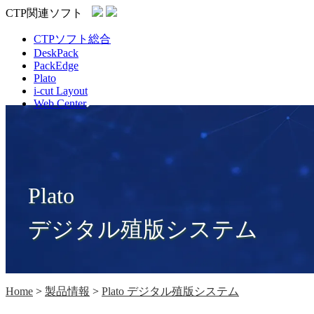
CTP関連ソフト
CTPソフト総合
DeskPack
PackEdge
Plato
i-cut Layout
Web Center
Plato
デジタル殖版システム
Home
>
製品情報
>
Plato デジタル殖版システム