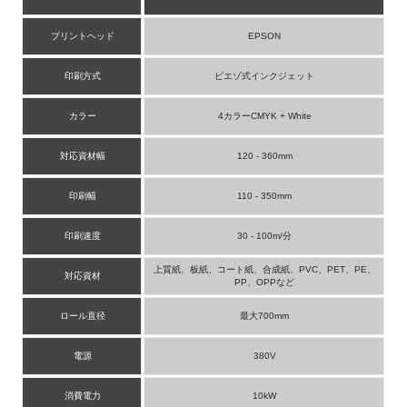
プリントヘッド
EPSON
印刷方式
ピエゾ式インクジェット
カラー
4カラーCMYK + White
対応資材幅
120 - 360mm
印刷幅
110 - 350mm
印刷速度
30 - 100m/分
上質紙、板紙、コート紙、合成紙、PVC、PET、PE、
対応資材
PP、OPPなど
ロール直径
最大700mm
電源
380V
消費電力
10kW