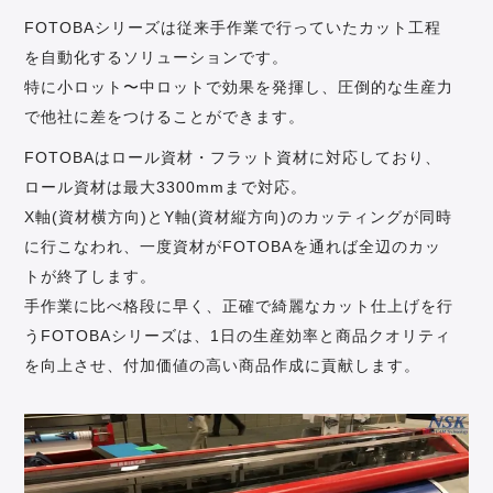
FOTOBAシリーズは従来手作業で行っていたカット工程
を自動化するソリューションです。
特に小ロット〜中ロットで効果を発揮し、圧倒的な生産力
で他社に差をつけることができます。
FOTOBAはロール資材・フラット資材に対応しており、
ロール資材は最大3300mmまで対応。
X軸(資材横方向)とY軸(資材縦方向)のカッティングが同時
に行こなわれ、一度資材がFOTOBAを通れば全辺のカッ
トが終了します。
手作業に比べ格段に早く、正確で綺麗なカット仕上げを行
うFOTOBAシリーズは、1日の生産効率と商品クオリティ
を向上させ、付加価値の高い商品作成に貢献します。