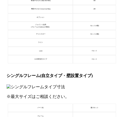
専用テキスタイルS(1.55m×50m)
1本
専用テキスタイルL(3.1m×50m)
1本
オプション
ジョイント金具
1セット(4個)
(フレーム3.5m以上の場合)
アジャスター
1セット(4個)
ライト
1セット
LED
LED蛍光灯タイプ
1セット
シングルフレーム(自立タイプ・壁設置タイプ)
※最大サイズはご相談ください。
パーツ名
最小ロット
フレーム