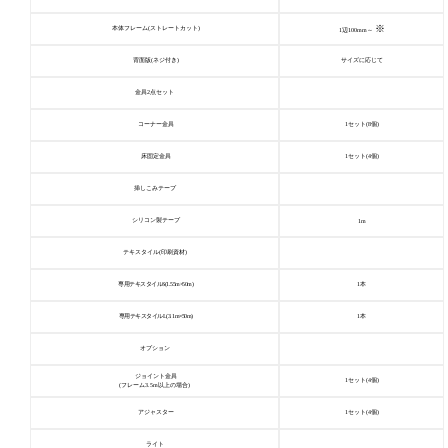
※
本体フレーム(ストレートカット)
1辺100mm～
背面版(ネジ付き)
サイズに応じて
金具2点セット
コーナー金具
1セット(8個)
床固定金具
1セット(4個)
挿しこみテープ
シリコン製テープ
1m
テキスタイル(印刷資材)
専用テキスタイルS(1.55m×50m)
1本
専用テキスタイルL(3.1m×50m)
1本
オプション
ジョイント金具
1セット(4個)
(フレーム3.5m以上の場合)
アジャスター
1セット(4個)
ライト