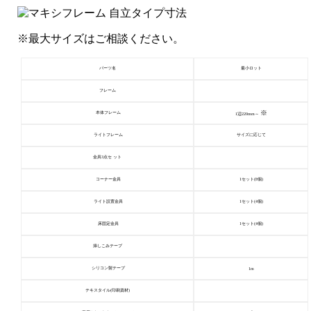
※最大サイズはご相談ください。
パーツ名
最小ロット
フレーム
※
本体フレーム
1辺220mm～
ライトフレーム
サイズに応じて
金具3点セ ット
コーナー金具
1セット(8個)
ライト設置金具
1セット(4個)
床固定金具
1セット(4個)
挿しこみテープ
シリコン製テープ
1m
テキスタイル(印刷資材)