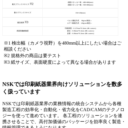
自動スタッカー有：480×400(mm)
※2
最大ブランクスサイズ
自動スタッカー無：500×400(mm)
最小ブランクスサイズ
150×120(mm)
ベルト搬送方式 90g/m2相当～
※3
適応紙厚
エアー吸着方式 120g/m2相当～
印刷表面：0.127mm*0.2mm (4K camera)
表面画像解像度
斜め：0.06mm*0.2mm (8K camera)
反射：0.06mm*0.2mm (8K camera)
※1 検出幅（カメラ視野）を480mm以上にしたい場合はご
相談ください
※2 規格外の商品は要テスト
※3 紙サイズ、表面硬度によって異なる場合があります
NSKでは印刷紙器業界向けソリューションを数多
く扱っています
NSKでは印刷紙器業界の業務情報の統合システムから各種
製造工程の効率化・自動化・省力化をCAD/CAMのテクノロ
ジーを使って進めています。 各工程のソリューションを連
携させることで、高付加価値のパッケージを効率良く製造・
情報管理できるようになります。