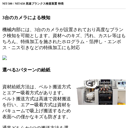
NIT-500 / NIT-650 高速ブランクス検査装置 特長
3台のカメラによる検知
機械内部には、3台のカメラが設置されており高度なブラン
ク検知を可能とします。資材へのキズ、汚れ、カスレ等はも
ちろん、特殊加工を施されたホログラム・箔押し・エンボ
ス・ニス引きなどの特殊加工にも対応
選べる2パターンの給紙
資材給紙方法は、ベルト搬送方式
とエアー吸着方式があります。
ベルト搬送方式は高速で資材搬送
を行い、エアー吸着方式は資材を
バキュームで吸上げ搬送するため
表面への僅かなキズも防ぎます。
通常どちらか1つの搬送方法を選