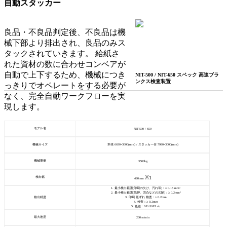
自動スタッカー
良品・不良品判定後、不良品は機
械下部より排出され、良品のみス
タックされていきます。 給紙さ
れた資材の数に合わせコンベアが
自動で上下するため、機械につき
NIT-500 / NIT-650 スペック 高速ブラ
ンクス検査装置
っきりでオペレートをする必要が
なく、完全自動ワークフローを実
現します。
モデル名
NIT-500 / 650
機械サイズ
本体:6630×3000(mm) / スタッカー付:7980×3000(mm)
機械重量
3500kg
※1
検出幅
480mm
1. 最小検出範囲(印刷の欠け、汚れ等)：≥ 0.15 mm²
2. 最小検出範囲(箔押、凹凸などの欠陥)：≥ 0.2mm²
検出精度
3. 印刷 版ずれ 検査：≥ 0.2mm
4. 検査：≥ 0.2mm
5. 色差：ΔE≥3ΔELab
最大速度
200m/min