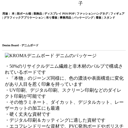
用途： 本 | 段ボール箱 | 装飾品 | ディスプレイ POS/POP | ファッションハングタグ | フィギュア
| グラフィックアプリケーション | 吊り看板 | 事務用品 | パッケージング | 看板 | スタンド
Denim Board - デニムボード
・50%のリサイクルデニム繊維と非木材のパルプで構成さ
れているボードです
・「本物」のジーンズ同様に、色の濃淡や表面構造に変化
があり人目を惹く印象を持っています
・UV印刷、デジタル印刷、スクリーン印刷などのダイレ
クト印刷が可能です
・その他ラミネート、ダイカット、デジタルカット、レー
ザーカットの加工にも最適
・硬く丈夫な資材です
・デジタル印刷＆カッティングに適した資材です
・エコフレンドリーな資材で、PVC発泡ボードやポリスチ