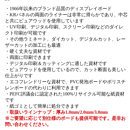
・1966年以来のブランド品質のディスプレイボード
・KRパネルの両面のライナーは非常に滑らかであり、中芯
と共にピュアウッドを使用しています
・UV印刷、デジタル印刷、スクリーン印刷などのダイレ
クト印刷が可能です
・その他ラミネート、ダイカット、デジタルカット、レー
ザーカットの加工にも最適
・硬く丈夫な資材です
・両面に印刷できます
・デジタル印刷＆カッティングに適した資材です
・ピュアウッドを使用しているので、カット断面も美しい
仕上がりです
・エコフレンドリーな資材で、PVC発泡ボードやポリスチ
レンボードの代わりに利用できます
・PEFC評議会に認定された100%リサイクル可能な紙資材
です
・紙ゴミとして簡単に処分できます
・取扱いラインナップ：厚み1.0mm/2.0mm/3.0mm
※ご要望に応じて別仕様のボードも提供可能です。是非お
問い合わせください。