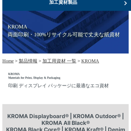
加工資材製品
KROMA
両面印刷・100%リサイクル可能で丈夫な紙資材
Home
>
製品情報
>
加工用資材 一覧
>
KROMA
KROMA
Materials for Print, Display & Packaging
印刷 ディスプレイ パッケージに最適なエコ資材
KROMA Displayboard® | KROMA Outdoor® |
KROMA All Black®
KROMA Black Core® | KROMA Kraft® | Denim