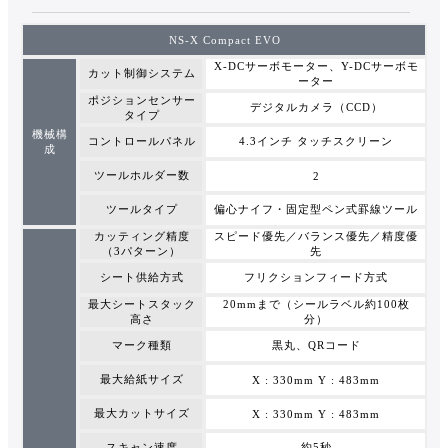
NS-X Compact EVO
X-DCサーボモーター、Y-DCサーボモ
カット制御システム
ーター
ポジションセンサー
デジタルカメラ（CCD）
タイプ
機械構
コントロールパネル
4.3インチ タッチスクリーン
成
ツールホルダー数
2
ツールタイプ
偏心ナイフ・固定型ペン式罫線ツール
カッティング精度
スピード優先／バランス優先／精度優
（3パターン）
先
シート供給方式
フリクションフィード方式
最大シートスタック
20mmまで（シールラベル約100枚
高さ
分）
マーク種類
黒丸、QRコード
最大給紙サイズ
X : 330mm Y : 483mm
最大カットサイズ
X : 330mm Y : 483mm
スキャン速度
約5秒