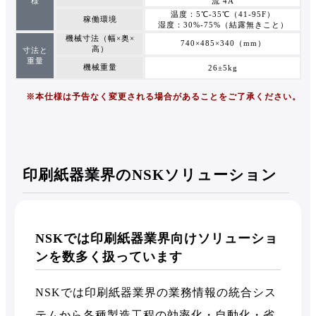
様
流 4A
温度：5℃-35℃（41-95F）
稼働環境
湿度：30%-75%（結露無きこと）
機械寸法（幅×奥×
740×485×340（mm）
高）
寸法と
重量
機械重量
26±5kg
※本仕様は予告なく変更される場合があることをご了承ください。
印刷紙器業界のNSKソリューション
NSKでは印刷紙器業界向けソリューショ
ンを数多く扱っています
NSKでは印刷紙器業界の業務情報の統合シス
テムから各種製造工程の効率化・自動化・省