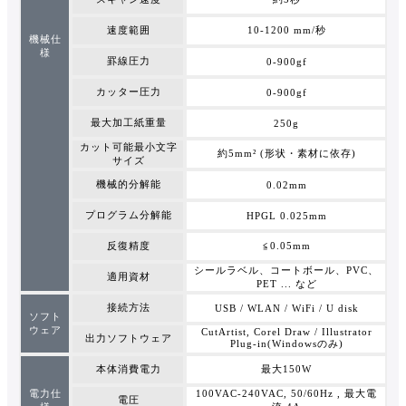
速度範囲
10-1200 mm/秒
機械仕
様
罫線圧力
0-900gf
カッター圧力
0-900gf
最大加工紙重量
250g
カット可能最小文字
約5mm² (形状・素材に依存)
サイズ
機械的分解能
0.02mm
プログラム分解能
HPGL 0.025mm
反復精度
≦0.05mm
シールラベル、コートボール、PVC、
適用資材
PET ... など
接続方法
USB / WLAN / WiFi / U disk
ソフト
ウェア
CutArtist, Corel Draw / Illustrator
出力ソフトウェア
Plug-in(Windowsのみ)
本体消費電力
最大150W
電力仕
100VAC-240VAC, 50/60Hz , 最大電
電圧