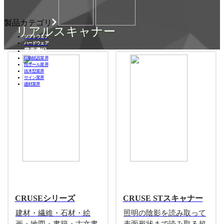
製品カテゴリ
リアルスキャナー
ソフトウェア
ハードウェア
業界選択
印刷紙器業界
段ボール業界
抜木型業界
サイン業界
建材業界
CRUSEシリーズ
CRUSE STスキャナー
建材・繊維・石材・絵
照明の陰影を読み取って
画・地図・書籍・古文書
表面形状まで読み取る超