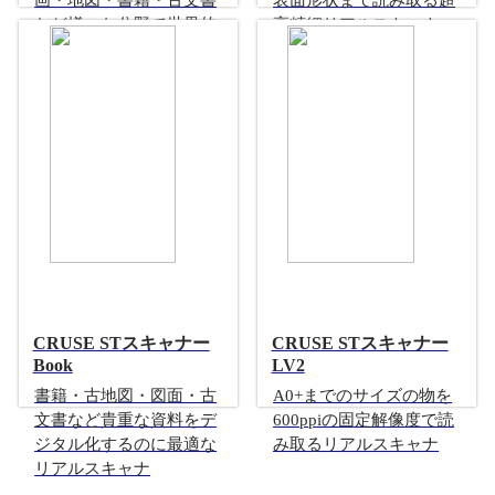
など様々な分野で世界的
高精細リアルスキャナー
に利用されているスキャ
ナー
CRUSE STスキャナー
CRUSE STスキャナー
Book
LV2
書籍・古地図・図面・古
A0+までのサイズの物を
文書など貴重な資料をデ
600ppiの固定解像度で読
ジタル化するのに最適な
み取るリアルスキャナ
リアルスキャナ