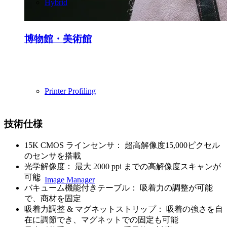
Hybrid
博物館・美術館
美術館や博物館が所蔵する原画や美術品は作品ご
とに求められる解像度が異なり、繊細なライティ
ングの調整も不可欠なのでデジタル化において多
Printer Profiling
様な課題を伴います。 CRUSEは個々の条件に適
応する最適なスキャニング技術を有しています。
技術仕様
15K CMOS ラインセンサ： 超高解像度15,000ピクセル
のセンサを搭載
光学解像度： 最大 2000 ppi までの高解像度スキャンが
可能
Image Manager
バキューム機能付きテーブル： 吸着力の調整が可能
で、商材を固定
吸着力調整 & マグネットストリップ： 吸着の強さを自
在に調節でき、マグネットでの固定も可能