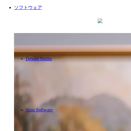
ても重要です。最低限の光量で被写体に優しいス
キャニングをし、傷をつけない作業を行います。
ソフトウェア
スキャンの工程で手作業による介入を最小限に抑
え、ミスと破損を防ぎながら迅速なデジタル化を
実現します。
Design Studio
Scan Software