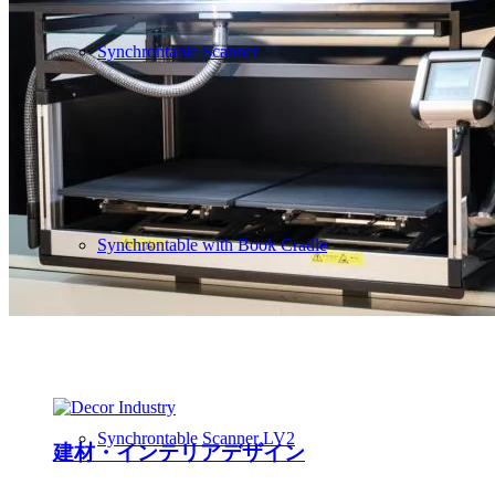
Synchrontable Scanner
Synchrontable with Book Cradle
Synchrontable Scanner LV2
建材・インテリアデザイン