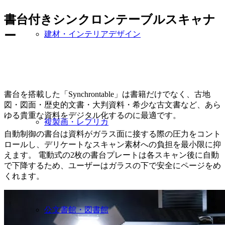
書台付きシンクロンテーブルスキャナ
ー
建材・インテリアデザイン
貴重な文書や図面など アナログな紙素材に特化し
たソリューション
書台を搭載した「Synchrontable」は書籍だけでなく、古地
図・図面・歴史的文書・大判資料・希少な古文書など、あら
ゆる貴重な資料をデジタル化するのに最適です。
複製画・レプリカ
自動制御の書台は資料がガラス面に接する際の圧力をコント
ロールし、デリケートなスキャン素材への負担を最小限に抑
えます。 電動式の2枚の書台プレートは各スキャン後に自動
で下降するため、ユーザーはガラスの下で安全にページをめ
くれます。
公文書館・図書館