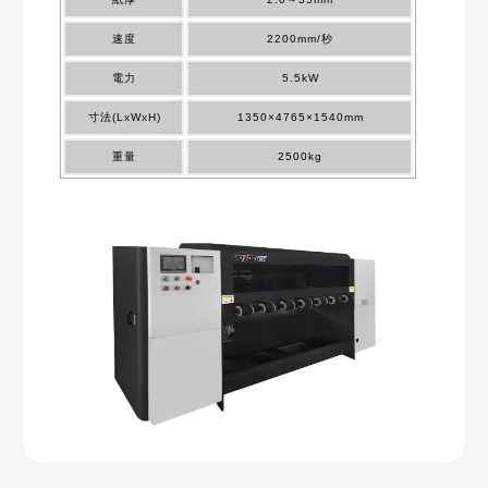
速度
2200mm/秒
電力
5.5kW
寸法(LxWxH)
1350×4765×1540mm
重量
2500kg