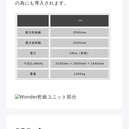
の為にも導入されます。
仕様
最大乾燥幅
2500mm
最大資材幅
2500mm
電力
18kw（単相）
寸法(LxWxH)
2100mm × 2930mm × 1440mm
重量
1300kg