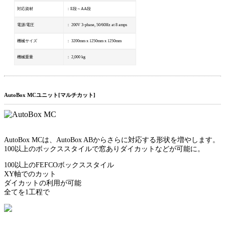
対応資材
：E段～AA段
電源/電圧
： 200V 3-phase, 50/60Hz at 8 amps
機械サイズ
： 3200mm x 1250mm x 1250mm
機械重量
： 2,000 kg
AutoBox MCユニット[マルチカット]
AutoBox MCは、AutoBox ABからさらに対応する形状を増やします。
100以上のボックススタイルで窓ありダイカットなどが可能に。
100以上のFEFCOボックススタイル
XY軸でのカット
ダイカットの利用が可能
全てを1工程で