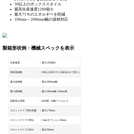
50以上のボックススタイル
最高生産速度1200箱/h
最大75％のエネルギーを削減
100mm～2600mm幅の資材対応
製箱形状例・機械スペックを表示
生産速度
：最大1200箱/h
形状登録数
：50以上(HiCUTとの組合わせで倍に)
最大資材幅
：最大2600mm幅
最小資材幅
：最小100mm幅×330mm長
段取替え時間
：約30秒 - 自動/ツールレス
スロットナイフ間の距離
：最大1750mm
スロットナイフの厚み
：7mm(オプション10mm)
スロットナイフの長さ
：最大500mm