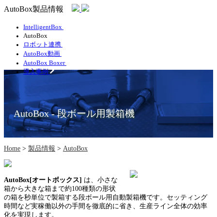
AutoBox製品情報
IntelligentBox
AutoBox
ロボット連携
AutoBox動画
AutoBox Boxer
導入事例
AutoBox - 段ボール用製箱機
Home
>
製品情報
>
AutoBox
AutoBox[オートボックス]
は、小さな
箱から大きな箱まで約100種類の形状
の箱を秒単位で製箱する段ボール用自動製箱機です。セッティング
時間など実稼働以外の手間を徹底的に省き、生産ライン全体の効率
化を実現します。