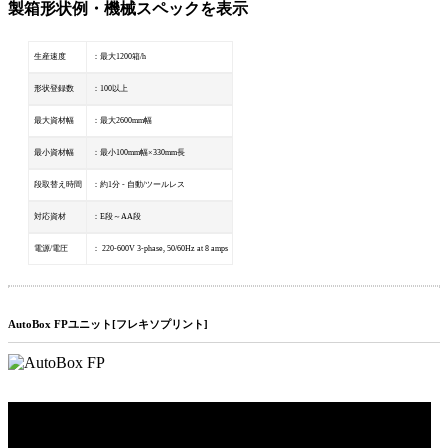
製箱形状例・機械スペックを表示
生産速度
：最大1200箱/h
形状登録数
：100以上
最大資材幅
：最大2600mm幅
最小資材幅
：最小100mm幅×330mm長
段取替え時間
：約1分 - 自動/ツールレス
対応資材
：E段～AA段
電源/電圧
： 220-600V 3-phase, 50/60Hz at 8 amps
AutoBox FPユニット[フレキソプリント]