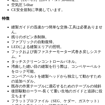
空気圧 5-6bar
CE安全規制に準拠しています。
特徴
縫製ガイドの迅速かつ簡単な交換-工具は必要ありませ
ん。
残りのボビン糸制御。
ファブリックの自動復帰。
LEDによる縫製エリアの照明。
フックおよび面ファスナーモーター式巻き戻しシステ
ム。*
タッチスクリーンコントロールパネル。
湾曲した縫い目の縫製を行う際は、コンベヤーベルト
をロック可能。
コンベアベルトを縫製ヘッドから独立して動かすため
の追加ペダル。
既存の作業テーブルに適応するためのテーブルの傾斜
後部駆動ローラー-長くて重い生地のガイドと追跡に役
立ちます
フラットプロファイル（SEG、ケダー、ガスケット）