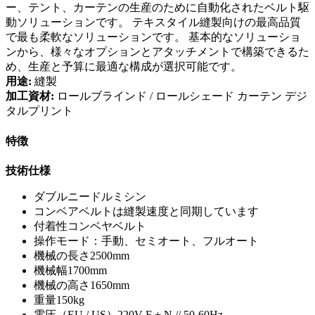
ー、テント、カーテンの生産のために自動化されたベルト駆
動ソリューションです。 テキスタイル縫製向けの最高品質
で最も柔軟なソリューションです。 基本的なソリューショ
ンから、様々なオプションとアタッチメントで構築できるた
め、生産と予算に最適な構成が選択可能です。
用途:
縫製
加工資材:
ロールブラインド / ロールシェード
カーテン
デジ
タルプリント
特徴
技術仕様
ダブルニードルミシン
コンベアベルトは縫製速度と同期しています
付着性コンベヤベルト
操作モード：手動、セミオート、フルオート
機械の長さ2500mm
機械幅1700mm
機械の高さ1650mm
重量150kg
電圧（EU / US）220V F + N // 50-60Hz