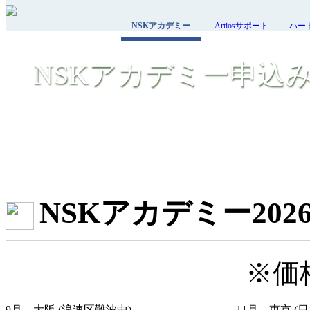
NSKアカデミー
Artiosサポート
ハー
NSKアカデミー申込
NSKアカデミー20
※価
9
月 大阪 (浪速区難波中)
11
月 東京 (