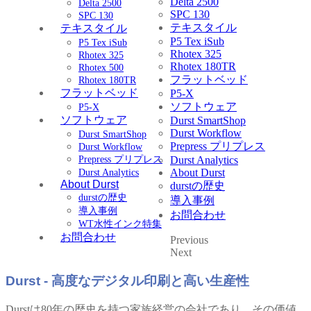
Delta 2500
Delta 2500
SPC 130
SPC 130
テキスタイル
テキスタイル
P5 Tex iSub
P5 Tex iSub
Rhotex 325
Rhotex 325
Rhotex 180TR
Rhotex 500
フラットベッド
Rhotex 180TR
フラットベッド
P5-X
ソフトウェア
P5-X
ソフトウェア
Durst SmartShop
Durst Workflow
Durst SmartShop
Prepress プリプレス
Durst Workflow
Prepress プリプレス
Durst Analytics
About Durst
Durst Analytics
About Durst
durstの歴史
durstの歴史
導入事例
導入事例
お問合わせ
WT水性インク特集
お問合わせ
Previous
Next
Durst - 高度なデジタル印刷と高い生産性
Durstは80年の歴史を持つ家族経営の会社であり、その価値