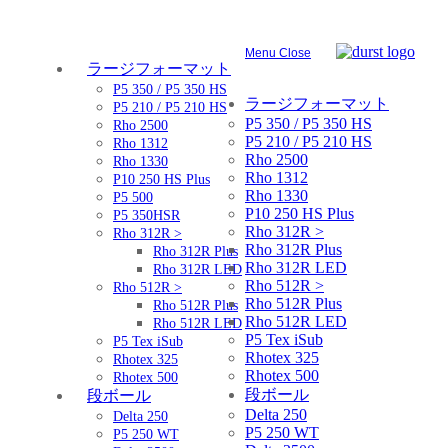
Menu
Close
ラージフォーマット
P5 350 / P5 350 HS
ラージフォーマット
P5 210 / P5 210 HS
P5 350 / P5 350 HS
Rho 2500
P5 210 / P5 210 HS
Rho 1312
Rho 2500
Rho 1330
Rho 1312
P10 250 HS Plus
Rho 1330
P5 500
P10 250 HS Plus
P5 350HSR
Rho 312R >
Rho 312R >
Rho 312R Plus
Rho 312R Plus
Rho 312R LED
Rho 312R LED
Rho 512R >
Rho 512R >
Rho 512R Plus
Rho 512R Plus
Rho 512R LED
Rho 512R LED
P5 Tex iSub
P5 Tex iSub
Rhotex 325
Rhotex 325
Rhotex 500
Rhotex 500
段ボール
段ボール
Delta 250
Delta 250
P5 250 WT
P5 250 WT