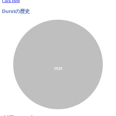
Click Here
Durstの歴史
1929