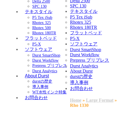
Delta 2500
Delta 2500
SPC 130
SPC 130
テキスタイル
テキスタイル
P5 Tex iSub
P5 Tex iSub
Rhotex 325
Rhotex 325
Rhotex 180TR
Rhotex 500
フラットベッド
Rhotex 180TR
フラットベッド
P5-X
ソフトウェア
P5-X
ソフトウェア
Durst SmartShop
Durst Workflow
Durst SmartShop
Prepress プリプレス
Durst Workflow
Prepress プリプレス
Durst Analytics
About Durst
Durst Analytics
About Durst
durstの歴史
durstの歴史
導入事例
導入事例
お問合わせ
WT水性インク特集
お問合わせ
Home
»
Large Format
»
Rho 1330