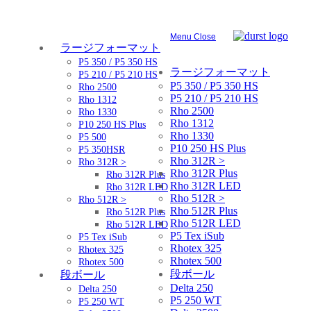
Menu
Close
ラージフォーマット
P5 350 / P5 350 HS
ラージフォーマット
P5 210 / P5 210 HS
P5 350 / P5 350 HS
Rho 2500
P5 210 / P5 210 HS
Rho 1312
Rho 2500
Rho 1330
Rho 1312
P10 250 HS Plus
Rho 1330
P5 500
P10 250 HS Plus
P5 350HSR
Rho 312R >
Rho 312R >
Rho 312R Plus
Rho 312R Plus
Rho 312R LED
Rho 312R LED
Rho 512R >
Rho 512R >
Rho 512R Plus
Rho 512R Plus
Rho 512R LED
Rho 512R LED
P5 Tex iSub
P5 Tex iSub
Rhotex 325
Rhotex 325
Rhotex 500
Rhotex 500
段ボール
段ボール
Delta 250
Delta 250
P5 250 WT
P5 250 WT