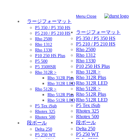
Menu
Close
ラージフォーマット
P5 350 / P5 350 HS
ラージフォーマット
P5 210 / P5 210 HS
P5 350 / P5 350 HS
Rho 2500
P5 210 / P5 210 HS
Rho 1312
Rho 2500
Rho 1330
Rho 1312
P10 250 HS Plus
Rho 1330
P5 500
P10 250 HS Plus
P5 350HSR
Rho 312R >
Rho 312R >
Rho 312R Plus
Rho 312R Plus
Rho 312R LED
Rho 312R LED
Rho 512R >
Rho 512R >
Rho 512R Plus
Rho 512R Plus
Rho 512R LED
Rho 512R LED
P5 Tex iSub
P5 Tex iSub
Rhotex 325
Rhotex 325
Rhotex 500
Rhotex 500
段ボール
段ボール
Delta 250
Delta 250
P5 250 WT
P5 250 WT