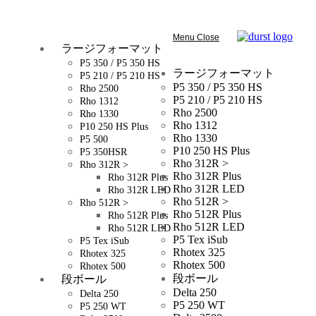
Menu
Close
ラージフォーマット
P5 350 / P5 350 HS
ラージフォーマット
P5 210 / P5 210 HS
P5 350 / P5 350 HS
Rho 2500
P5 210 / P5 210 HS
Rho 1312
Rho 2500
Rho 1330
Rho 1312
P10 250 HS Plus
Rho 1330
P5 500
P10 250 HS Plus
P5 350HSR
Rho 312R >
Rho 312R >
Rho 312R Plus
Rho 312R Plus
Rho 312R LED
Rho 312R LED
Rho 512R >
Rho 512R >
Rho 512R Plus
Rho 512R Plus
Rho 512R LED
Rho 512R LED
P5 Tex iSub
P5 Tex iSub
Rhotex 325
Rhotex 325
Rhotex 500
Rhotex 500
段ボール
段ボール
Delta 250
Delta 250
P5 250 WT
P5 250 WT