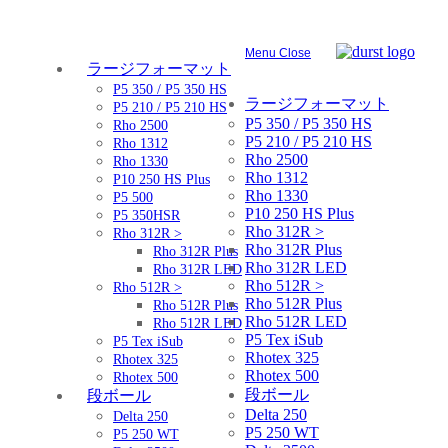
Menu
Close
ラージフォーマット
P5 350 / P5 350 HS
ラージフォーマット
P5 210 / P5 210 HS
P5 350 / P5 350 HS
Rho 2500
P5 210 / P5 210 HS
Rho 1312
Rho 2500
Rho 1330
Rho 1312
P10 250 HS Plus
Rho 1330
P5 500
P10 250 HS Plus
P5 350HSR
Rho 312R >
Rho 312R >
Rho 312R Plus
Rho 312R Plus
Rho 312R LED
Rho 312R LED
Rho 512R >
Rho 512R >
Rho 512R Plus
Rho 512R Plus
Rho 512R LED
Rho 512R LED
P5 Tex iSub
P5 Tex iSub
Rhotex 325
Rhotex 325
Rhotex 500
Rhotex 500
段ボール
段ボール
Delta 250
Delta 250
P5 250 WT
P5 250 WT