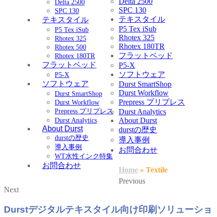
Delta 2500
Delta 2500
SPC 130
SPC 130
テキスタイル
テキスタイル
P5 Tex iSub
P5 Tex iSub
Rhotex 325
Rhotex 325
Rhotex 180TR
Rhotex 500
フラットベッド
Rhotex 180TR
フラットベッド
P5-X
ソフトウェア
P5-X
ソフトウェア
Durst SmartShop
Durst Workflow
Durst SmartShop
Prepress プリプレス
Durst Workflow
Prepress プリプレス
Durst Analytics
About Durst
Durst Analytics
About Durst
durstの歴史
durstの歴史
導入事例
導入事例
お問合わせ
WT水性インク特集
お問合わせ
Home
»
Textile
Previous
Next
Durstデジタルテキスタイル向け印刷ソリューショ