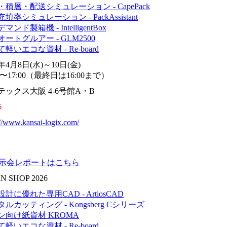
積層・配送シミュレーション - CapePack
填率シミュレーション - PackAssistant
マンド製箱機 - IntelligentBox
ートグルアー - GLM2500
軽いエコな資材 - Re-board
6年4月8日(水)～10日(金)
00〜17:00（最終日は16:00まで）
テックス大阪 4-6号館A・B
6
://www.kansai-logix.com/
展示会レポートはこちら
N SHOP 2026
計に優れた専用CAD - ArtiosCAD
ルカッティング - Kongsberg Cシリーズ
ン向け紙資材 KROMA
軽いエコな資材 - Re-board