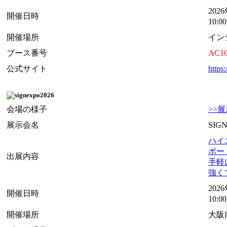
202
開催日時
10:0
開催場所
イン
ブース番号
AC1
公式サイト
https:
会場の様子
>>
展示会名
SIGN
ハイエ
ボード
出展内容
手軽に
強くて
202
開催日時
10:
開催場所
大阪