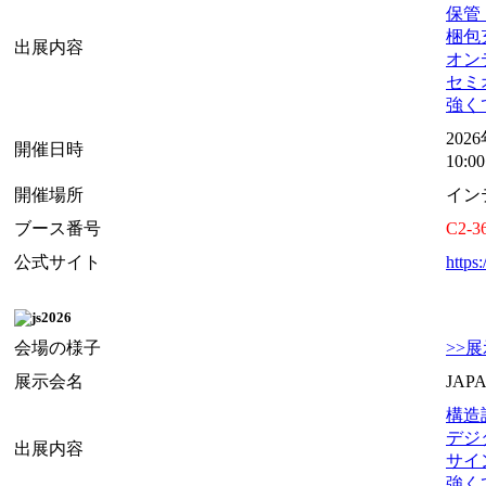
保管・
梱包充
出展内容
オンデ
セミオ
強くて
202
開催日時
10:
開催場所
イン
ブース番号
C2-3
公式サイト
https
会場の様子
>>
展示会名
JAPA
構造設
デジタ
出展内容
サイ
強くて