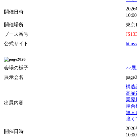
202
開催日時
10:
開催場所
東京
ブース番号
JS13
公式サイト
https:
会場の様子
>>
展示会名
page
構造設
高品質
業界最
出展内容
複合機
無人自
強くて
202
開催日時
10:0