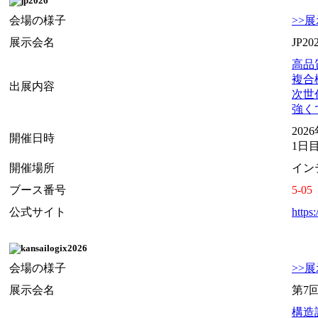
会場の様子
>>
展示会名
JP2
高品質
複合機
出展内容
次世代
強くて
202
開催日時
1日目 
開催場所
イン
ブース番号
5-05
公式サイト
https:
会場の様子
>>
展示会名
第7回
構造設