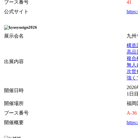
ブース番号
41
公式サイト
https
展示会名
九州
構造設
高品質
複合機
出展内容
無人自
次世代
強くて
202
開催日時
1日目 
開催場所
福岡
ブース番号
A-36
開催概要
https