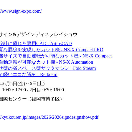
://www.sign-expo.com/
サイン&デザインディスプレイショウ
計に優れた専用CAD - ArtiosCAD
な罫線を実現したカット機 - NS-X Compact PRO
サイズで自動運転が可能なカット機 - NS-X Compact
動運転が可能なカット機 - NS-X Automation
型の省スペース型サックマシン - Fold Stream
軽いエコな資材 - Re-board
6年6月5日(金)～6日(土)
10:00~17:00 / 2日目 9:30~16:00
国際センター（福岡市博多区）
://kyukouren.jp/images/2026/2026signdesignshow.pdf