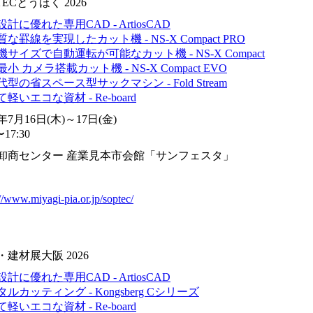
TECとうほく 2026
計に優れた専用CAD - ArtiosCAD
な罫線を実現したカット機 - NS-X Compact PRO
サイズで自動運転が可能なカット機 - NS-X Compact
小 カメラ搭載カット機 - NS-X Compact EVO
型の省スペース型サックマシン - Fold Stream
軽いエコな資材 - Re-board
6年7月16日(木)～17日(金)
〜17:30
卸商センター 産業見本市会館「サンフェスタ」
://www.miyagi-pia.or.jp/soptec/
・建材展大阪 2026
計に優れた専用CAD - ArtiosCAD
ルカッティング - Kongsberg Cシリーズ
軽いエコな資材 - Re-board