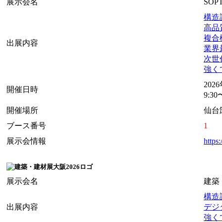
展示会名
SOP
構造設
高品質
複合機
出展内容
業界最
次世代
強くて
202
開催日時
9:30
開催場所
仙台
ブース番号
1
展示会情報
https
展示会名
建築
構造設
出展内容
デジタ
強くて