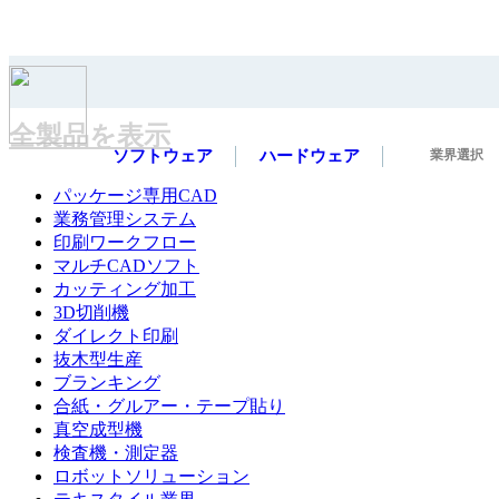
ジャンルを選択
全製品を表示
ソフトウェア
ハードウェア
業界選択
パッケージ専用CAD
業務管理システム
印刷ワークフロー
マルチCADソフト
カッティング加工
3D切削機
ダイレクト印刷
抜木型生産
ブランキング
合紙・グルアー・テープ貼り
真空成型機
検査機・測定器
ロボットソリューション