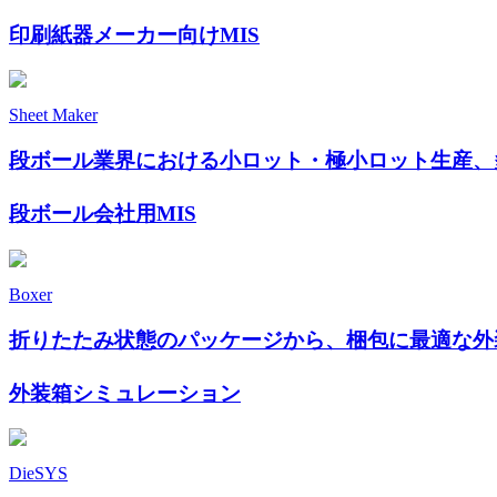
印刷紙器メーカー向けMIS
Sheet Maker
段ボール業界における小ロット・極小ロット生産、
段ボール会社用MIS
Boxer
折りたたみ状態のパッケージから、梱包に最適な外
外装箱シミュレーション
DieSYS